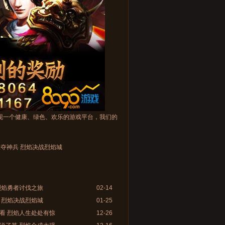
现一个健康、绿色、欢乐的游戏平台，我们的
夺神兵 烈焰决战烈焰城
烈焰勇者讨伐之旅
02-14
 烈焰决战烈焰城
01-25
看 烈焰人生处处有惊
12-26