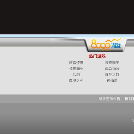
热门游戏
维京传奇
传奇霸主
传奇霸业
战Online
烈焰
群英之战
魔魂之刃
神仙道
健康游戏公告： 抵制