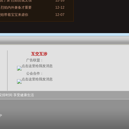
说了算 烈焰合成太强
12-16
 烈焰内外兼备才重要
12-12
烈焰带着宝宝来虐你
12-07
互交互涉
广告联盟：
公会合作：
安排时间 享受健康生活
护