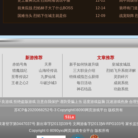
史上最爽玩法 烈焰站着说话不腰
12-22
高不高级你
前来应战 烈焰林子大了什么BOSS
12-14
装哔有门道
国难当头 烈焰下任城主就是你
12-09
战宠助阵 
新游推荐
文章推荐
赤焰号角
天界
新手如何快速升级
皇城攻城战
猎魔战纪
山海经传说
三大职业介绍
烈焰飞升系统详解
至尊传说2
九梦仙域
特殊戒指怎么获得
灵韵碎片
王者之心2
斗破沙城3
每日活动
成就系统
神石结晶
功勋系统
不良游戏 拒绝盗版游戏 注意自我保护 谨防受骗上当 适度游戏益脑 沉迷游戏伤身 合理
苏ICP备2020068252号-3 Copyright©8090网页游戏平台 版权所有
51La
软著登字第0447037号 新出审字[2013]339号 文网游备字[2013]W-RPG103号
家长监
Copyright © 8090yxs网页游戏专业平台 版权所有