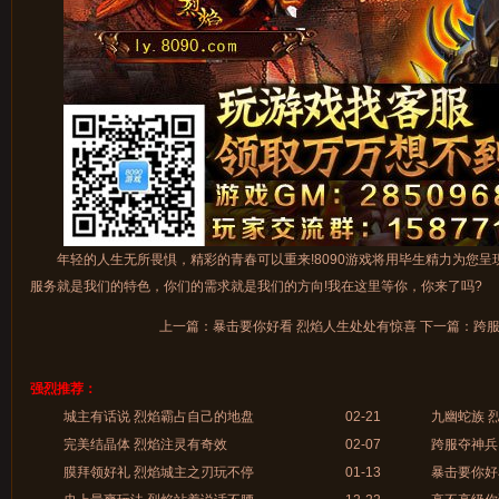
年轻的人生无所畏惧，精彩的青春可以重来!8090游戏将用毕生精力为您呈
服务就是我们的特色，你们的需求就是我们的方向!我在这里等你，你来了吗?
上一篇：
暴击要你好看 烈焰人生处处有惊喜
下一篇：
跨服
强烈推荐：
城主有话说 烈焰霸占自己的地盘
02-21
九幽蛇族 
完美结晶体 烈焰注灵有奇效
02-07
跨服夺神兵
膜拜领好礼 烈焰城主之刃玩不停
01-13
暴击要你好