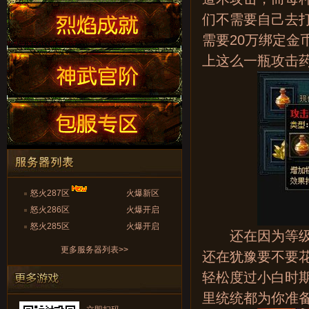
们不需要自己去打
需要20万绑定
上这么一瓶攻击
怒火287区
火爆新区
怒火286区
火爆开启
怒火285区
火爆开启
还在因为等级太
更多服务器列表>>
还在犹豫要不要花
轻松度过小白时
里统统都为你准