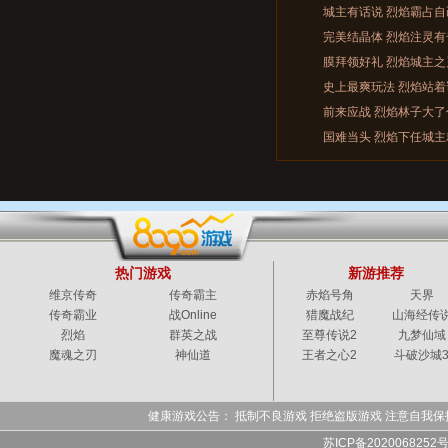
城主有话说 烈焰霸占
完美结晶体 烈焰注灵有
膜拜领好礼 烈焰城主
史上最爽玩法 烈焰站
前来应战 烈焰林子大了
国难当头 烈焰下任城主
热门游戏
新游推荐
维京传奇
传奇霸主
赤焰号角
天界
传奇霸业
战Online
猎魔战纪
山海经传
烈焰
群英之战
至尊传说2
九梦仙域
魔魂之刃
神仙道
王者之心2
斗破沙城
健康游戏公告： 抵制不良游戏 拒绝盗版游戏 注意自我保
苏ICP备2020068252