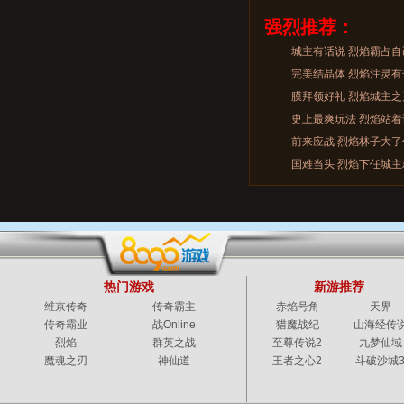
强烈推荐：
城主有话说 烈焰霸占
完美结晶体 烈焰注灵有
膜拜领好礼 烈焰城主
史上最爽玩法 烈焰站
前来应战 烈焰林子大了
国难当头 烈焰下任城主
热门游戏
新游推荐
维京传奇
传奇霸主
赤焰号角
天界
传奇霸业
战Online
猎魔战纪
山海经传
烈焰
群英之战
至尊传说2
九梦仙域
魔魂之刃
神仙道
王者之心2
斗破沙城