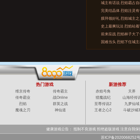
城主有话说 烈焰霸占
完美结晶体 烈焰注灵有
膜拜领好礼 烈焰城主
史上最爽玩法 烈焰站
前来应战 烈焰林子大了
国难当头 烈焰下任城主
热门游戏
新游推荐
维京传奇
传奇霸主
赤焰号角
天界
传奇霸业
战Online
猎魔战纪
山海经传
烈焰
群英之战
至尊传说2
九梦仙域
魔魂之刃
神仙道
王者之心2
斗破沙城
健康游戏公告： 抵制不良游戏 拒绝盗版游戏 注意自我保
苏ICP备2020068252