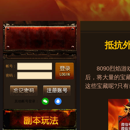
抵抗外
帐号：
8090烈焰游
密码：
后，将大量的宝
这些宝藏呢?只
其他帐号登录：