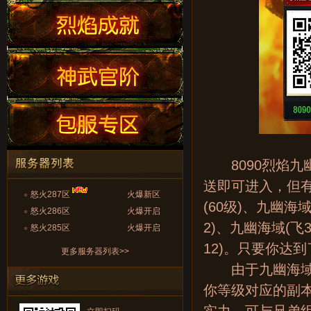
8090烈焰九
送即可进入，但
怒火287区
火爆新区
(60级)、九幽海
怒火286区
火爆开启
2)、九幽海域(飞3
怒火285区
火爆开启
12)。只要你达
更多服务器列表>>
由于九幽海域是
你等级对应的副本