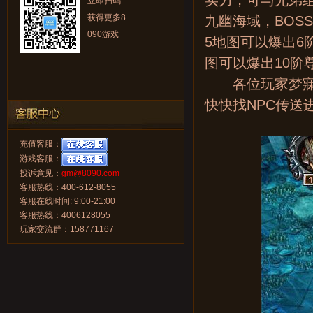
实力，可与兄弟组
立即扫码
获得更多8
九幽海域，BOS
090游戏
5地图可以爆出6
图可以爆出10阶
各位玩家梦寐以
快快找NPC传送
充值客服：
游戏客服：
投诉意见：
gm@8090.com
客服热线：400-612-8055
客服在线时间: 9:00-21:00
客服热线：4006128055
玩家交流群：158771167