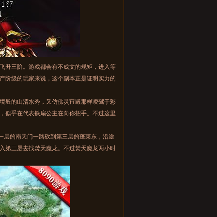
飞升三阶。游戏都会有不成文的规矩，进入等
产阶级的玩家来说，这个副本正是证明实力的
境般的山清水秀，又仿佛灵宵殿那样凌驾于彩
，似乎在代表铁扇公主在向你招手。不过这里
一层的南天门一路砍到第三层的蓬莱东，沿途
入第三层去找焚天魔龙。不过焚天魔龙两小时