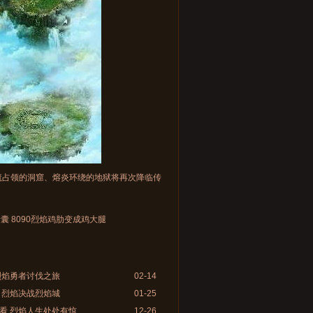
魔占领的洞窟、熔炎环绕的地狱将再次降临传
囊 8090烈焰鸡肋变成鸡大腿
烈焰勇者讨伐之旅
02-14
 烈焰决战烈焰城
01-25
看 烈焰人生处处有惊
12-26