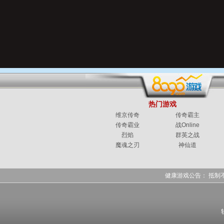
热门游戏
维京传奇
传奇霸主
传奇霸业
战Online
烈焰
群英之战
魔魂之刃
神仙道
健康游戏公告： 抵制