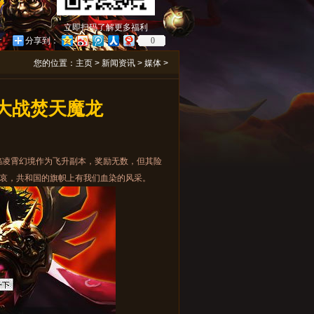
立即扫码了解更多福利
分享到：
0
您的位置：
主页
>
新闻资讯
>
媒体
>
境大战焚天魔龙
焰凌霄幻境作为飞升副本，奖励无数，但其险
哀，共和国的旗帜上有我们血染的风采。