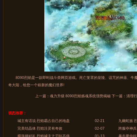
8090烈焰是一款即时战斗类网页游戏。死亡笼罩的皇陵、诅咒的神庙、牛
奇大陆，给您一个崭新的魔幻世界!
上一篇：
魂力升级 8090烈焰炼魂系统强势揭秘
下一篇：
清理行
强烈推荐：
城主有话说 烈焰霸占自己的地盘
02-21
九幽蛇族 
完美结晶体 烈焰注灵有奇效
02-07
跨服夺神兵
膜拜领好礼 烈焰城主之刃玩不停
01-13
暴击要你好