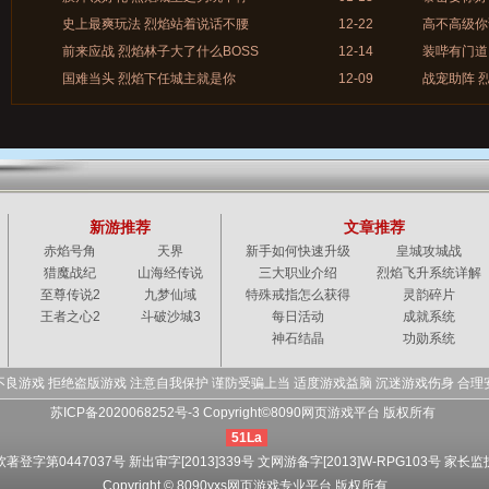
史上最爽玩法 烈焰站着说话不腰
12-22
高不高级你
前来应战 烈焰林子大了什么BOSS
12-14
装哔有门道
国难当头 烈焰下任城主就是你
12-09
战宠助阵 
新游推荐
文章推荐
赤焰号角
天界
新手如何快速升级
皇城攻城战
猎魔战纪
山海经传说
三大职业介绍
烈焰飞升系统详解
至尊传说2
九梦仙域
特殊戒指怎么获得
灵韵碎片
王者之心2
斗破沙城3
每日活动
成就系统
神石结晶
功勋系统
不良游戏 拒绝盗版游戏 注意自我保护 谨防受骗上当 适度游戏益脑 沉迷游戏伤身 合理
苏ICP备2020068252号-3 Copyright©8090网页游戏平台 版权所有
51La
软著登字第0447037号 新出审字[2013]339号 文网游备字[2013]W-RPG103号
家长监
Copyright © 8090yxs网页游戏专业平台 版权所有