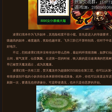
凌霄幻境本作为飞升副本，其危险程度不容小窥。首先是进入的等级要求，
级越高的副本，难度越高，奖励也越丰富。飞升三阶已不算特别高，但对于中道
好地方。
不过，烈焰凌霄幻境并没有传说中那么恐怖，最起码环境很清幽，如梦幻仙
云间，紫气笼罩，仙音飘飘。在进第一层的时候，映入眼的是沿途满满的芭蕉树
早已被焚天魔龙霸占，成为其魔巢。
凌霄幻境一共有三层，焚天魔龙作为超级BOSS就住在第三层。你可以从第
有很多级别不低的小妖供你击杀来获得经验或装备。此外，你也可以坐直达车进
刷新一次，要遇见也得讲缘分。可是即使遇见，也许只是你恶梦的开始。