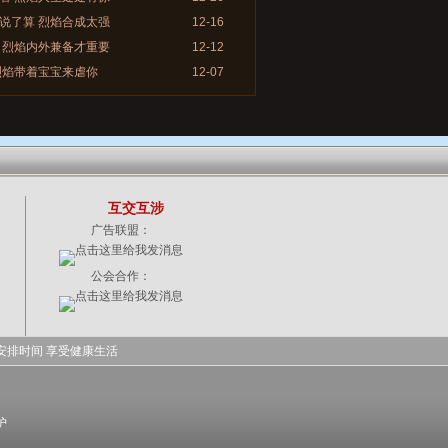
说了算 烈焰合成太强
12-16
 烈焰内外兼备才重要
12-12
烈焰带着宝宝来虐你
12-07
互交互涉
广告联盟：
公会合作：
安排时间 享受健康生活
护