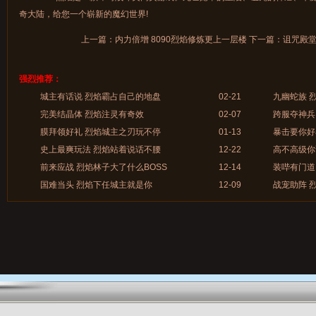
奇大陆，给您一个崭新的魔幻世界!
上一篇：
内力倍增 8090烈焰修炼更上一层楼
下一篇：
诅咒殿堂
强烈推荐：
城主有话说 烈焰霸占自己的地盘
02-21
九幽蛇族 
完美结晶体 烈焰注灵有奇效
02-07
跨服夺神兵
膜拜领好礼 烈焰城主之刃玩不停
01-13
暴击要你好
史上最爽玩法 烈焰站着说话不腰
12-22
高不高级你
前来应战 烈焰林子大了什么BOSS
12-14
装哔有门道
国难当头 烈焰下任城主就是你
12-09
战宠助阵 