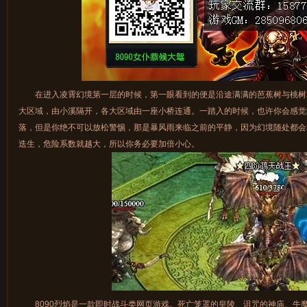
在进入凌霄幻境第一层的时候，第一眼看到的便是沿途满满的芭蕉树与桃树
大区域，由小溪隔开，各大区域由一座小桥连通。一踏入的时候，也许你会感觉
落，但是你绝不可以放松警惕，那是暴风雨来临之前的平静，因为幻境随处都会
迭生，危险系数就越大，所以你务必要加倍小心。
8090烈焰是一款即时战斗类网页游戏。死亡笼罩的皇陵、诅咒的神庙、牛