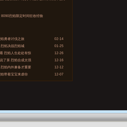
 8090烈焰限定时间狂收经验
烈焰勇者讨伐之旅
02-14
 烈焰决战烈焰城
01-25
看 烈焰人生处处有惊
12-26
说了算 烈焰合成太强
12-16
 烈焰内外兼备才重要
12-12
烈焰带着宝宝来虐你
12-07