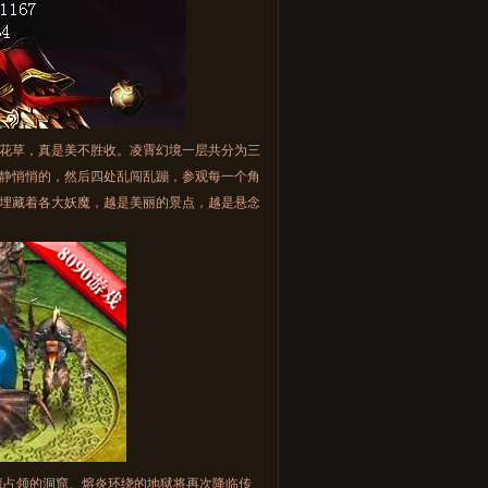
花草，真是美不胜收。凌霄幻境一层共分为三
静悄悄的，然后四处乱闯乱蹦，参观每一个角
埋藏着各大妖魔，越是美丽的景点，越是悬念
魔占领的洞窟、熔炎环绕的地狱将再次降临传