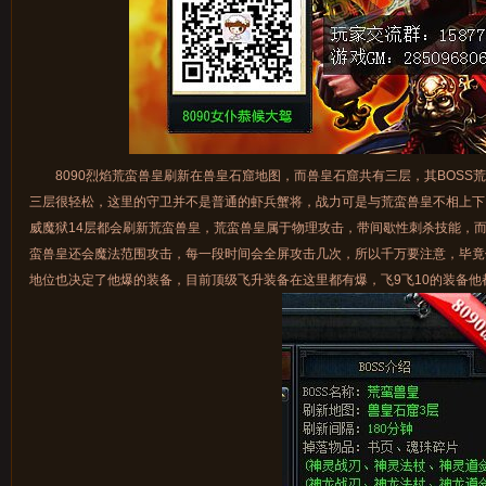
8090烈焰荒蛮兽皇刷新在兽皇石窟地图，而兽皇石窟共有三层，其BOSS
三层很轻松，这里的守卫并不是普通的虾兵蟹将，战力可是与荒蛮兽皇不相上下
威魔狱14层都会刷新荒蛮兽皇，荒蛮兽皇属于物理攻击，带间歇性刺杀技能，
蛮兽皇还会魔法范围攻击，每一段时间会全屏攻击几次，所以千万要注意，毕竟
地位也决定了他爆的装备，目前顶级飞升装备在这里都有爆，飞9飞10的装备他