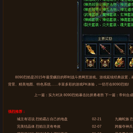
8090烈焰是2015年最受瞩目的即时战斗类网页游戏。游戏延续经典设置
背景、精美地图、特色系统……丰富多彩的游戏PK体验，一切尽在8090烈焰!
上一篇：
实力对决 8090烈焰暴击比拼勇者胜
下一篇：
帝剑合成
强烈推荐：
城主有话说 烈焰霸占自己的地盘
02-21
九幽蛇族 
完美结晶体 烈焰注灵有奇效
02-07
跨服夺神兵