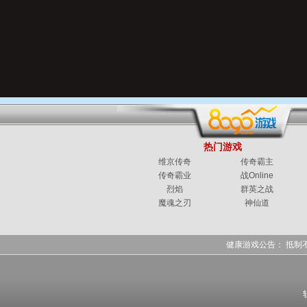
热门游戏
维京传奇
传奇霸主
传奇霸业
战Online
烈焰
群英之战
魔魂之刃
神仙道
健康游戏公告： 抵制