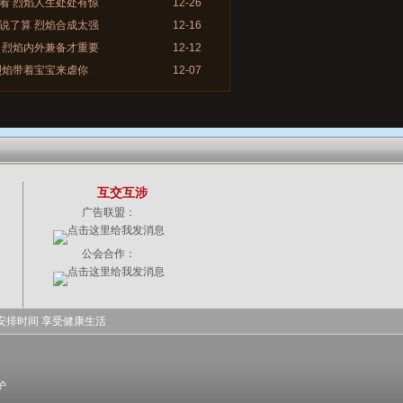
看 烈焰人生处处有惊
12-26
说了算 烈焰合成太强
12-16
 烈焰内外兼备才重要
12-12
烈焰带着宝宝来虐你
12-07
互交互涉
广告联盟：
公会合作：
安排时间 享受健康生活
护