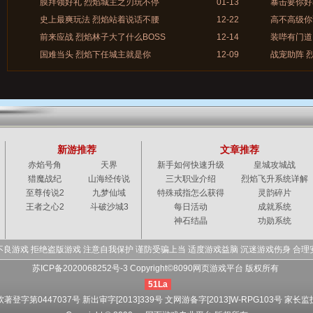
膜拜领好礼 烈焰城主之刃玩不停
01-13
暴击要你好
史上最爽玩法 烈焰站着说话不腰
12-22
高不高级你
前来应战 烈焰林子大了什么BOSS
12-14
装哔有门道
国难当头 烈焰下任城主就是你
12-09
战宠助阵 
新游推荐
文章推荐
赤焰号角
天界
新手如何快速升级
皇城攻城战
猎魔战纪
山海经传说
三大职业介绍
烈焰飞升系统详解
至尊传说2
九梦仙域
特殊戒指怎么获得
灵韵碎片
王者之心2
斗破沙城3
每日活动
成就系统
神石结晶
功勋系统
不良游戏 拒绝盗版游戏 注意自我保护 谨防受骗上当 适度游戏益脑 沉迷游戏伤身 合理
苏ICP备2020068252号-3 Copyright©8090网页游戏平台 版权所有
51La
软著登字第0447037号 新出审字[2013]339号 文网游备字[2013]W-RPG103号
家长监