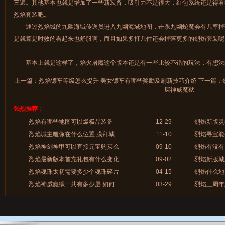
三遍。其他基本也就是增加了一些新装备，吸引力不是很大，红包系统还是得看
烈焰套装吧。
通过烈焰城的九幽海域传送员进入九幽海域地图，击杀九幽蛇魔会有几率掉
是就算是时效的看起来也舒服啊，而且如果多打几件还会掉落更多的烈焰套装呢
基本上就是这样了，焰火屠魔这个版本还是有一些比较不错的玩法，有想法
上一篇：
烈焰镖车等级怎么提升 美女镖车有哪些奖励及刷新技巧介绍
下一篇：
层神威魔狱
强烈推荐：
烈焰有哪些地图可以爆极品装备
12-29
烈焰新版灵
烈焰城主雕像在什么位置 膜拜城
11-10
烈焰寻宝能
烈焰神剑神甲可以直接元宝购买么
09-10
烈焰有没有
烈焰最新版本首充礼包有什么变化
09-02
烈焰新版城
烈焰魂珠太初需要多少个魂珠碎片
04-15
烈焰什么地
烈焰神威魔狱一共有多少层 如何
03-29
烈焰三周年