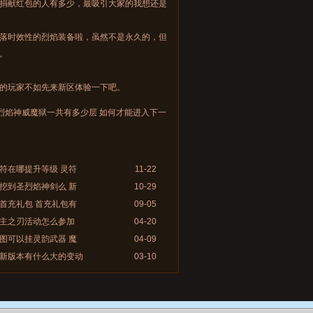
捐献红包的人有多少，最吸引大家的我想还是
落时效性的烈焰装备啦，虽然不是永久的，但
。
的玩家不如先来新区体验一下吧。
烈焰神威魔狱一共有多少层 如何才能进入下一
符在哪提升等级 灵符
11-22
挖到圣烈焰神剑么 新
10-29
首充礼包 首充礼包有
09-05
主之刃活动怎么参加
04-20
图可以挂灵韵武器 魔
04-09
新版本有什么大的变动
03-10