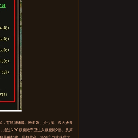
多，有锁魂蛛魔、嗜血妖、摄心魔、裂天妖兽
，通过NPC镇魔殿守卫进入镇魔殿2层。从第
数量的怪物。层数越高，怪物实力就越强大，