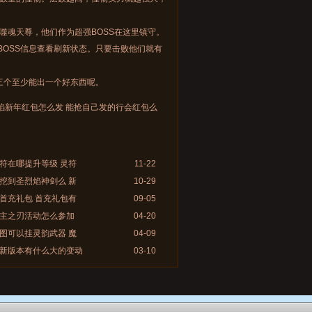
魂天尊，他们作为超强BOSS在这里镇守。
BOSS信息查看刷新状态。只要击败他们就有
三个至少能出一个好东西呢。
焰新年红包怎么发 能抢自己发的行会红包么
符在哪提升等级 灵符
11-22
挖到圣烈焰神剑么 新
10-29
首充礼包 首充礼包有
09-05
主之刃活动怎么参加
04-20
图可以挂灵韵武器 魔
04-09
新版本有什么大的变动
03-10