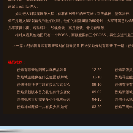
建议大家组队进入。
如此进入到镇魔殿第六层，你将面对曾经的三英雄：迷失战神、堕落法神、噬
但不是进入6层就能见到他们的哦，他们的刷新间隔为90分钟，大家可留意烈焰
几率获得书页、魂珠碎片、战魂套装、冥月套装、青龙套装等。
相对来说其他地图只有一个BOSS，而镇魔殿有三个BOSS，再怎么运气差
上一篇：
烈焰驯兽师有哪些级别的新春灵兽 押送奖励分别有哪些
下一篇：
烈
强烈推荐：
烈焰有哪些地图可以爆极品装备
12-29
烈焰新版灵
烈焰城主雕像在什么位置 膜拜城
11-10
烈焰寻宝能
烈焰神剑神甲可以直接元宝购买么
09-10
烈焰有没有
烈焰最新版本首充礼包有什么变化
09-02
烈焰新版城
烈焰魂珠太初需要多少个魂珠碎片
04-15
烈焰什么地
烈焰神威魔狱一共有多少层 如何
03-29
烈焰三周年