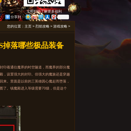
立即扫码了解更多福利
分享到：
您的位置：
主页
>
烈焰攻略
>
游戏攻略
>
SS掉落哪些极品装备
封印着通往魔界的时空隧道，而魔界的部分魔
殿，设置强大的封印。但强大的魔族还是穿越
回来。里面是以前的三英雄因心魔起而堕落，
图了。镇魔殿进入等级需要70级，但是这个