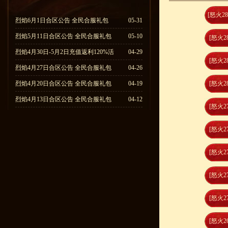
[怒火2
烈焰6月1日合区公告 全民合服礼包
05-31
烈焰5月11日合区公告 全民合服礼包
05-10
[怒火2
烈焰4月30日-5月2日充值返利120%活
04-29
[怒火2
烈焰4月27日合区公告 全民合服礼包
04-26
烈焰4月20日合区公告 全民合服礼包
04-19
[怒火2
烈焰4月13日合区公告 全民合服礼包
04-12
[怒火2
[怒火2
[怒火2
[怒火2
[怒火2
[怒火2