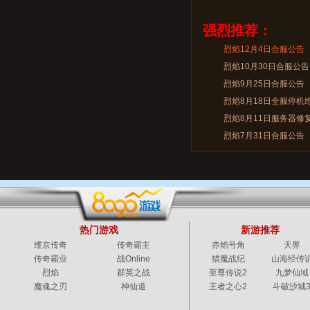
强烈推荐：
烈焰12月4日合服公告
烈焰10月30日合服公告
烈焰9月25日合服公告
烈焰8月18日全服停机
烈焰8月11日服务器修
烈焰7月31日合服公告
热门游戏
新游推荐
维京传奇
传奇霸主
赤焰号角
天界
传奇霸业
战Online
猎魔战纪
山海经传
烈焰
群英之战
至尊传说2
九梦仙域
魔魂之刃
神仙道
王者之心2
斗破沙城