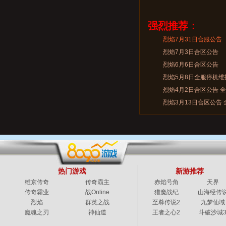
强烈推荐：
烈焰7月31日合服公告
烈焰7月3日合区公告
烈焰6月6日合区公告
烈焰5月8日全服停机维
烈焰4月2日合区公告 
烈焰3月13日合区公告
热门游戏
新游推荐
维京传奇
传奇霸主
赤焰号角
天界
传奇霸业
战Online
猎魔战纪
山海经传
烈焰
群英之战
至尊传说2
九梦仙域
魔魂之刃
神仙道
王者之心2
斗破沙城