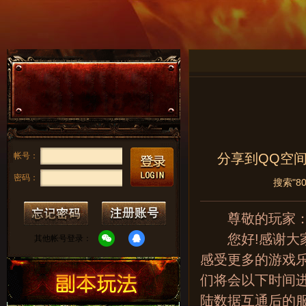
帐号：
分享到
QQ空
密码：
搜索"8
尊敬的玩家
您好!感谢大家
其他帐号登录：
感受更多的游戏
们将会以下时间
陆数据互通后的