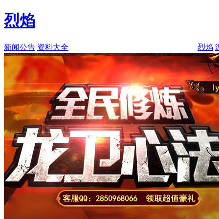
烈焰
新闻公告
资料大全
烈焰