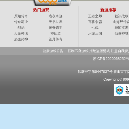
热门游戏
新游推荐
原始传奇
暗夜奇迹
王者之师
裁决战歌
传奇霸业
天书世界
百将争霸
山海经传
烈焰
传奇霸主
七战
雄霸江湖
天命神话
神仙道
乐游三国
仙侠神域
热血封神
蓝月传奇
健康游戏公告： 抵制不良游戏 拒绝盗版游戏 注意自我保
苏ICP备2020068252
软著登字第0447037号 新出审字[20
Copyright 