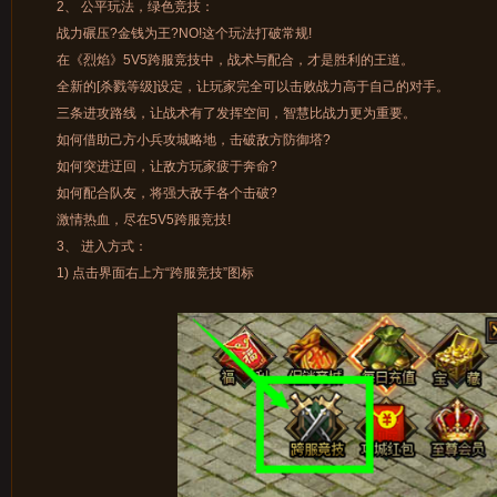
2、 公平玩法，绿色竞技：
战力碾压?金钱为王?NO!这个玩法打破常规!
在《烈焰》5V5跨服竞技中，战术与配合，才是胜利的王道。
全新的[杀戮等级]设定，让玩家完全可以击败战力高于自己的对手。
三条进攻路线，让战术有了发挥空间，智慧比战力更为重要。
如何借助己方小兵攻城略地，击破敌方防御塔?
如何突进迂回，让敌方玩家疲于奔命?
如何配合队友，将强大敌手各个击破?
激情热血，尽在5V5跨服竞技!
3、 进入方式：
1) 点击界面右上方“跨服竞技”图标