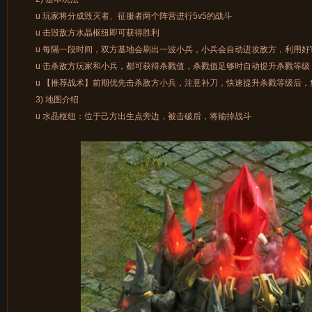
u 玩家将分成毁灭者、征服者两个阵营进行5v5的战斗
u 击毁敌方水晶枢纽即可获得胜利
u 每隔一段时间，双方基地会刷出一波小兵，小兵会自动进攻敌方，利用好
u 击杀敌方玩家和小兵，都可获得杀戮值，杀戮值足够时自动提升杀戮等级，
u 【推荐战术】前期优先击杀敌方小兵，注意补刀，快速提升杀戮等级后，集
3) 地图介绍
u 水晶枢纽：位于己方出生点旁边，被击破后，将输掉战斗