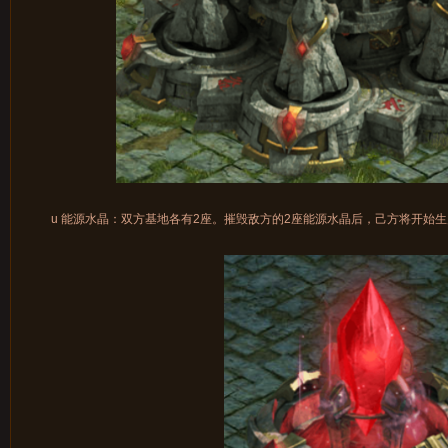
u 能源水晶：双方基地各有2座。摧毁敌方的2座能源水晶后，己方将开始生