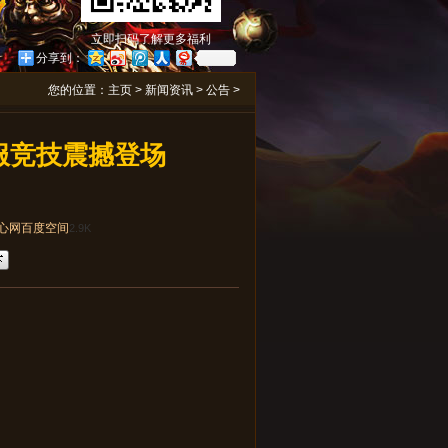
立即扫码了解更多福利
分享到：
您的位置：
主页
>
新闻资讯
>
公告
>
跨服竞技震撼登场
心网
百度空间
2.9K